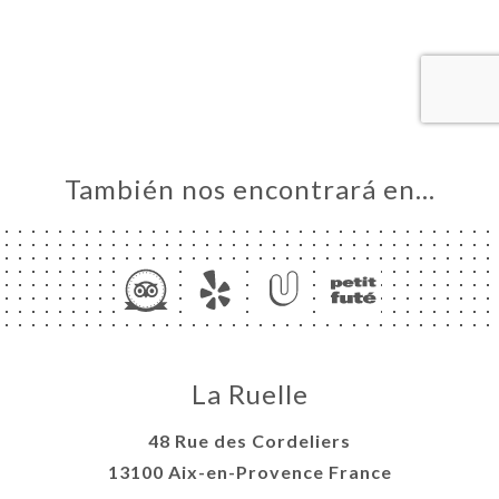
CIO
ERVA
ERÍA
EÑA
NÚ
ACTO
También nos encontrará en…
La Ruelle
48 Rue des Cordeliers
13100 Aix-en-Provence France