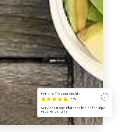
Syrielle T. beoordeelde
5/5
Service au top! Plat très bon et l’équipe
est très gentille